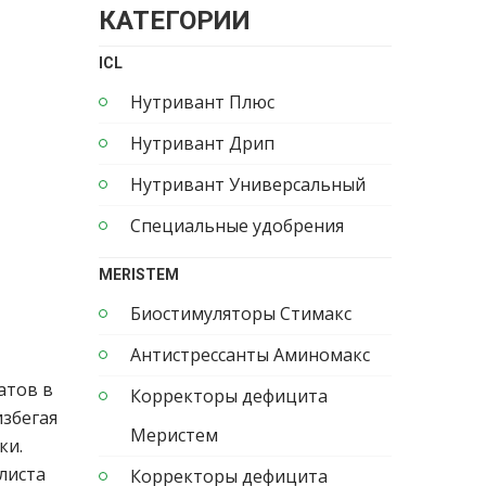
КАТЕГОРИИ
ICL
Нутривант Плюс
Нутривант Дрип
Нутривант Универсальный
Специальные удобрения
MERISTEM
Биостимуляторы Стимакс
Антистрессанты Аминомакс
атов в
Корректоры дефицита
избегая
Меристем
ки.
листа
Корректоры дефицита